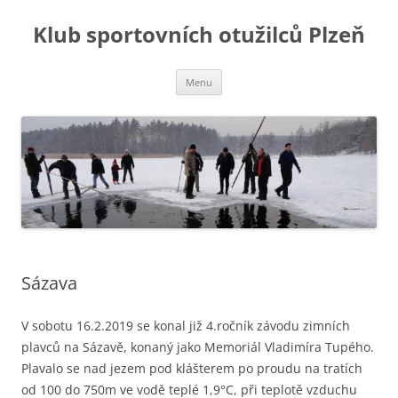
Přejít
k
Klub sportovních otužilců Plzeň
obsahu
webu
Menu
Sázava
V sobotu 16.2.2019 se konal již 4.ročník závodu zimních
plavců na Sázavě, konaný jako Memoriál Vladimíra Tupého.
Plavalo se nad jezem pod klášterem po proudu na tratích
od 100 do 750m ve vodě teplé 1,9°C, při teplotě vzduchu