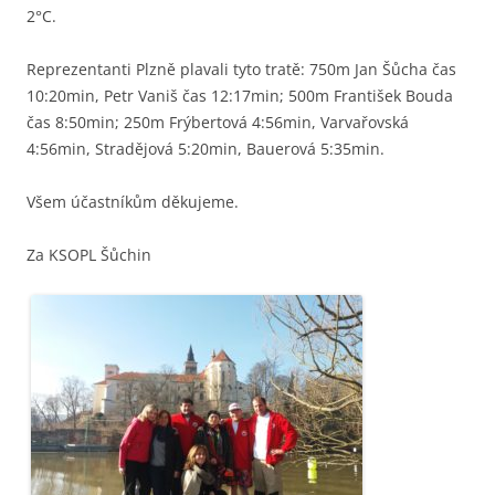
2°C.
Reprezentanti Plzně plavali tyto tratě: 750m Jan Šůcha čas
10:20min, Petr Vaniš čas 12:17min; 500m František Bouda
čas 8:50min; 250m Frýbertová 4:56min, Varvařovská
4:56min, Stradějová 5:20min, Bauerová 5:35min.
Všem účastníkům děkujeme.
Za KSOPL Šůchin