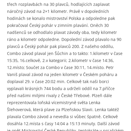
třech rozplavbách na 30 plavců, hodlajících zaplavat
náročný závod na 2×1 kilometr. Právě v dopoledních
hodinách se konalo mistrovství Polska a odpoledne pak
pokračoval Český pohár v zimním plavání. Oněch 30
nadšenců se odhodlalo plavat závody oba, tedy kilometr
ráno a kilometr odpoledne. Dopolední závod plavalo na 90
plavců a Český pohár pak plavců 200. Z našeho oddílu,
Combo závod plaval jen Šůchin a to takto: 1.kilometr v čase
15:35, 16.celkově, 2.v kategorii; 2.kilometr v čase 14:36,
12.místo; Součet za Combo v čase 30:11, 14.místo. Petr
Vaniš plaval závod na jeden kilometr v Českém poháru a
doplaval 29. v čase 20:02 min. Celkově tak naši borci
vyplavali krásných 744 bodu a udrželi oddíl na 7.příčce
před našimi milými rivaly z České Třebové. Plzeň dále
reprezentovala loňská vícemistryně světa Lenka
Šlehoverová, která plave za Plzeňskou Slavii. Lenka taktéž
plavala Combo závod a nevedla si vůbec špatně. Celkově
dosáhla 12.místa s časy 14:04 a 15:13 minuty. Další závod
je opět Mistrovství České Republiky, tentokráte v prsařském