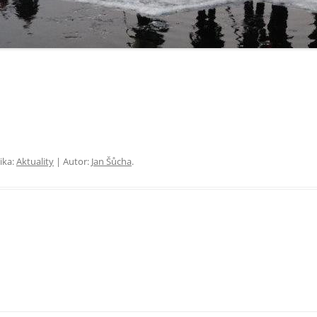
ika:
Aktuality
| Autor:
Jan Šůcha
.