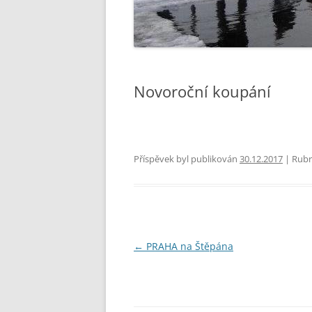
Novoroční koupání
Příspěvek byl publikován
30.12.2017
| Rubr
Navigace
←
PRAHA na Štěpána
pro
příspěvky